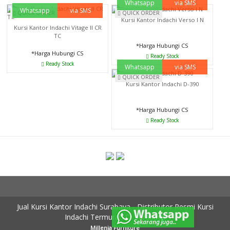
Whatsapp
via SMS
Whatsapp
via SMS
QUICK ORDER
QUICK ORDER
Kursi Kantor Indachi Verso I N
Kursi Kantor Indachi Vitage II CR
TC
*Harga Hubungi CS
*Harga Hubungi CS
Ready Stock
Ready Stock
Whatsapp
via SMS
QUICK ORDER
Kursi Kantor Indachi D-390
*Harga Hubungi CS
Ready Stock
Jual Kursi Kantor Indachi Surabaya - Distributor Resmi Kursi
Indachi Termurah Di Surabaya
Millenia Furniture