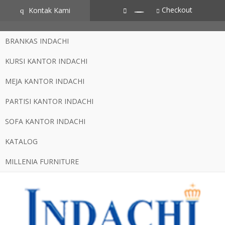
CZSZneA0L2iOfvN5RZSxYVS3hlCgtJbz-AXdpJhJNME
Checkout
Kontak Kami
q
BRANKAS INDACHI
KURSI KANTOR INDACHI
MEJA KANTOR INDACHI
PARTISI KANTOR INDACHI
SOFA KANTOR INDACHI
KATALOG
MILLENIA FURNITURE