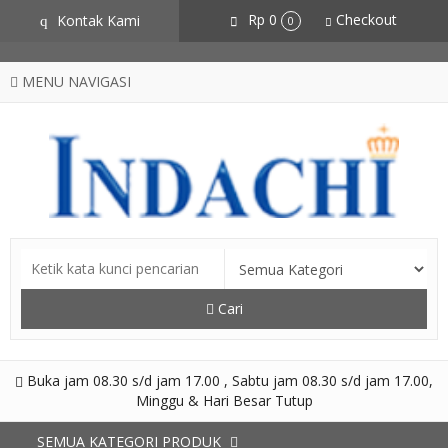
CZSZneA0L2iOfvN5RZSxYVS3hlCgtJbz-AXdpJhJNME
Rp 0
Checkout
Kontak Kami
q
0
MENU NAVIGASI
Cari
Buka jam 08.30 s/d jam 17.00 , Sabtu jam 08.30 s/d jam 17.00,
Minggu & Hari Besar Tutup
SEMUA KATEGORI PRODUK