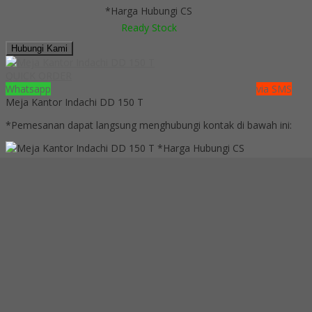
*Harga Hubungi CS
Ready Stock
Hubungi Kami
QUICK ORDER
Whatsapp
via SMS
Meja Kantor Indachi DD 150 T
*Pemesanan dapat langsung menghubungi kontak di bawah ini:
*Harga Hubungi CS
Ready Stock
SMS
081391715330
Telepon
03199842501
Whatsapp
6285101091991
Lihat Detail Produk
Meja Kantor Indachi DD 150 T
*Harga Hubungi CS