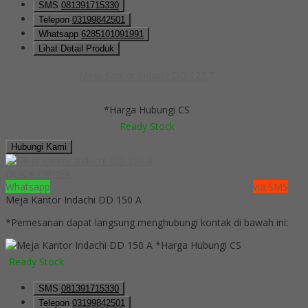
SMS
081391715330
Telepon
03199842501
Whatsapp
6285101091991
Lihat Detail Produk
Meja Kantor Indachi DD 122 T
*Harga Hubungi CS
Ready Stock
Hubungi Kami
QUICK ORDER
Whatsapp
via SMS
Meja Kantor Indachi DD 150 A
*Pemesanan dapat langsung menghubungi kontak di bawah ini:
*Harga Hubungi CS
Ready Stock
SMS
081391715330
Telepon
03199842501