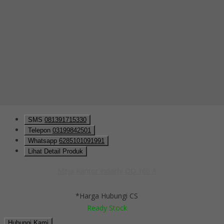
Ready Stock
Hubungi Kami
QUICK ORDER
Whatsapp
via SMS
Meja Kantor Indachi DD 160 A
*Pemesanan dapat langsung menghubungi kontak di bawah ini:
*Harga Hubungi CS
Ready Stock
SMS
081391715330
Telepon
03199842501
Whatsapp
6285101091991
Lihat Detail Produk
Meja Kantor Indachi DD 160 A
*Harga Hubungi CS
Ready Stock
Hubungi Kami