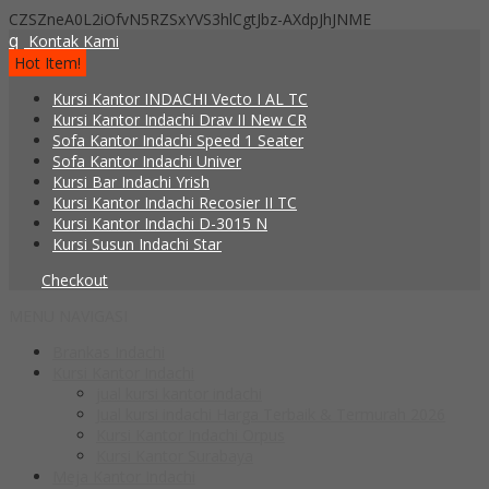
CZSZneA0L2iOfvN5RZSxYVS3hlCgtJbz-AXdpJhJNME
q
Kontak Kami
Hot Item!
Kursi Kantor INDACHI Vecto I AL TC
Kursi Kantor Indachi Drav II New CR
Sofa Kantor Indachi Speed 1 Seater
Sofa Kantor Indachi Univer
Kursi Bar Indachi Yrish
Kursi Kantor Indachi Recosier II TC
Kursi Kantor Indachi D-3015 N
Kursi Susun Indachi Star
Checkout
MENU NAVIGASI
Brankas Indachi
Kursi Kantor Indachi
jual kursi kantor indachi
Jual kursi indachi Harga Terbaik & Termurah 2026
Kursi Kantor Indachi Orpus
Kursi Kantor Surabaya
Meja Kantor Indachi