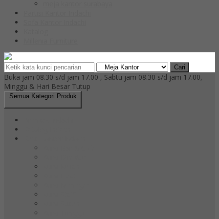
meja kantor surabaya
Partisi Kantor Indachi
Sofa Kantor Indachi
Katalog
Millenia Furniture
Cari
Buka jam 08.30 s/d jam 17.00 , Sabtu jam 08.30 s/d jam 17.00,
Minggu & Hari Besar Tutup
Semua Kategori Produk
Brankas Indachi
Katalog Indachi
Kursi Kantor Indachi
Kursi Bar & Cafe
Kursi Direktur
Kursi Kuliah
Kursi Lipat
Kursi Manager
Kursi Staff
Kursi Susun
Kursi Tunggu