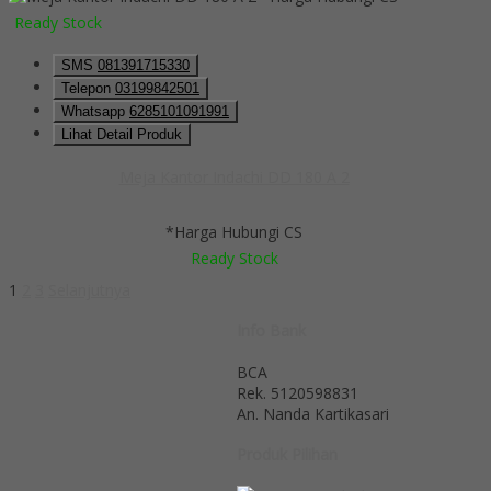
Ready Stock
SMS
081391715330
Telepon
03199842501
Whatsapp
6285101091991
Lihat Detail Produk
Meja Kantor Indachi DD 180 A 2
*Harga Hubungi CS
Ready Stock
1
2
3
Selanjutnya
Info Bank
BCA
Rek.
5120598831
An. Nanda Kartikasari
Produk Pilihan