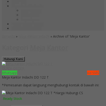
Meja Cafe
Meja Kantor Indachi
Meja Direktur
Meja Kantor
Meja Rapat
Partisi Kantor Indachi
Sofa Kantor Indachi
Beranda
»
Meja Kantor Indachi
»
Archive of 'Meja Kantor'
Kategori
Meja Kantor
Hubungi Kami
QUICK ORDER
Whatsapp
via SMS
Meja Kantor Indachi DD 122 T
*Pemesanan dapat langsung menghubungi kontak di bawah ini:
*Harga Hubungi CS
Ready Stock