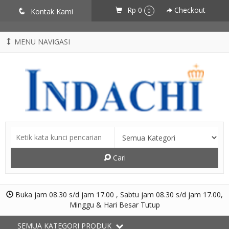
CZSZneA0L2iOfvN5RZSxYVS3hlCgtJbz-AXdpJhJNME
Rp 0
Checkout
q
Kontak Kami
0
MENU NAVIGASI
Cari
Buka jam 08.30 s/d jam 17.00 , Sabtu jam 08.30 s/d jam 17.00,
Minggu & Hari Besar Tutup
SEMUA KATEGORI PRODUK