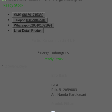
Ready Stock
SMS
081391715330
Telepon
03199842501
Whatsapp
6285101091991
Lihat Detail Produk
Partisi Kantor Indachi 4 L H
*Harga Hubungi CS
Ready Stock
1
2
Selanjutnya
Info Bank
BCA
Rek.
5120598831
An. Nanda Kartikasari
Produk Pilihan