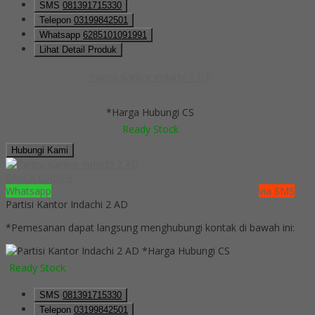
SMS
081391715330
Telepon
03199842501
Whatsapp
6285101091991
Lihat Detail Produk
Partisi Kantor Indachi 1 L F
*Harga Hubungi CS
Ready Stock
Hubungi Kami
QUICK ORDER
Whatsapp
via SMS
Partisi Kantor Indachi 2 AD
*Pemesanan dapat langsung menghubungi kontak di bawah ini:
*Harga Hubungi CS
Ready Stock
SMS
081391715330
Telepon
03199842501