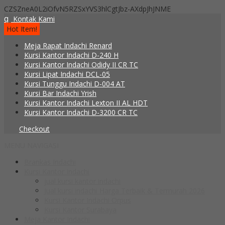
CZSZneA0L2iOfvN5RZSxYVS3hlCgtJbz-AXdpJhJNME
q
Kontak Kami
Hot Item!
Meja Rapat Indachi Renard
Kursi Kantor Indachi D-240 H
Kursi Kantor Indachi Odidy II CR TC
Kursi Lipat Indachi DCL-05
Kursi Tunggu Indachi D-004 AT
Kursi Bar Indachi Yrish
Kursi Kantor Indachi Lexton II AL HDT
Kursi Kantor Indachi D-3200 CR TC
Checkout
MENU NAVIGASI
Brankas Indachi
Kursi Kantor Indachi
jual kursi kantor indachi
Jual kursi indachi Harga Terbaik & Termurah 2026
Kursi Kantor Indachi Orpus
Kursi Kantor Surabaya
Meja Kantor Indachi