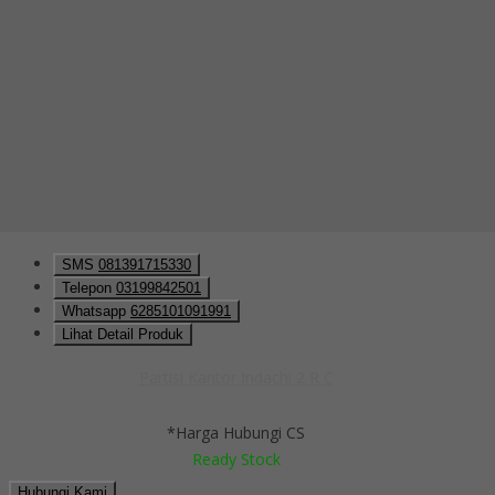
Ready Stock
Hubungi Kami
QUICK ORDER
Whatsapp
via SMS
Partisi Kantor Indachi 2 R C
*Pemesanan dapat langsung menghubungi kontak di bawah ini:
*Harga Hubungi CS
Ready Stock
SMS
081391715330
Telepon
03199842501
Whatsapp
6285101091991
Lihat Detail Produk
Partisi Kantor Indachi 2 R C
*Harga Hubungi CS
Ready Stock
Hubungi Kami