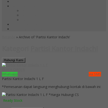
Meja Cafe
Meja Kantor Indachi
Meja Direktur
Meja Kantor
Meja Rapat
Partisi Kantor Indachi
Sofa Kantor Indachi
Beranda
»
Archive of 'Partisi Kantor Indachi'
Kategori
Partisi Kantor Indachi
Hubungi Kami
QUICK ORDER
Whatsapp
via SMS
Partisi Kantor Indachi 1 L F
*Pemesanan dapat langsung menghubungi kontak di bawah ini:
*Harga Hubungi CS
Ready Stock