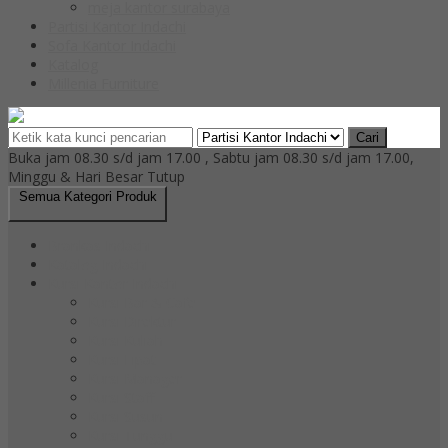
meja kantor surabaya
Partisi Kantor Indachi
Sofa Kantor Indachi
Katalog
Millenia Furniture
Cari
Buka jam 08.30 s/d jam 17.00 , Sabtu jam 08.30 s/d jam 17.00,
Minggu & Hari Besar Tutup
Semua Kategori Produk
Brankas Indachi
Katalog Indachi
Kursi Kantor Indachi
Kursi Bar & Cafe
Kursi Direktur
Kursi Kuliah
Kursi Lipat
Kursi Manager
Kursi Staff
Kursi Susun
Kursi Tunggu