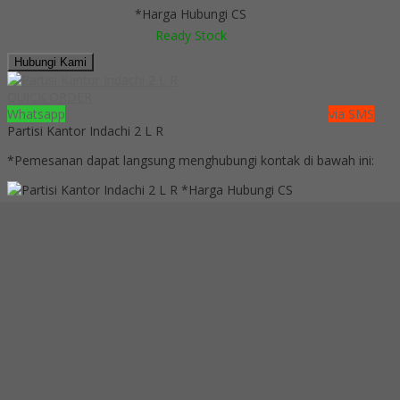
*Harga Hubungi CS
Ready Stock
Hubungi Kami
QUICK ORDER
Whatsapp
via SMS
Partisi Kantor Indachi 2 L R
*Pemesanan dapat langsung menghubungi kontak di bawah ini:
*Harga Hubungi CS
Ready Stock
SMS
081391715330
Telepon
03199842501
Whatsapp
6285101091991
Lihat Detail Produk
Partisi Kantor Indachi 2 L R
*Harga Hubungi CS