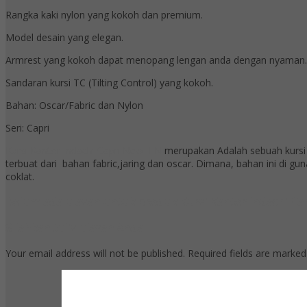
Rangka kaki nylon yang kokoh dan premium.
Model desain yang elegan.
Armrest yang kokoh dapat menopang lengan anda dengan nyaman.
Sandaran kursi TC (Tilting Control) yang kokoh.
Bahan: Oscar/Fabric dan Nylon
Seri: Capri
Kursi Kantor Indachi Capri New II N
merupakan Adalah sebuah kursi kan
terbuat dari bahan fabric,jaring dan oscar. Dimana, bahan ini di 
coklat.
Belum ada ulasan untuk produk Kursi Kantor Indachi Cap
Silahkan tulis ulasan Anda
Your email address will not be published.
Required fields are marke