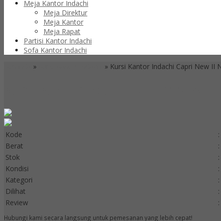
Meja Kantor Indachi
Meja Direktur
Meja Kantor
Meja Rapat
Partisi Kantor Indachi
Sofa Kantor Indachi
Beranda
»
Kursi Kantor Indachi
»
Kursi Kantor Indachi Capri New II 
Kursi Kantor Indachi Capri New II
Kode
:
Berat
:
Stok
:
Kondisi
:
Kategori
:
Dilihat
:
Review
:
Hubungi kami secara langsung untuk pemesanan yang lebih cepat!