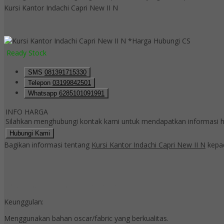
Kursi Kantor Indachi Capri New II N
*Harga Hubungi CS
Ready Stock
SMS
081391715330
Telepon
03199842501
Whatsapp
6285101091991
INFO HARGA
Silahkan menghubungi kontak kami untuk mendapatkan informasi ha
Hubungi Kami
Bagikan informasi tentang
Kursi Kantor Indachi Capri New II N
kepad
Deskripsi
Kursi Kantor Indachi Capri New II 
Kursi Kantor Indachi Capri New II N
Keunggulan:
Menggunakan bahan oscar/fabric yang berkualitas.