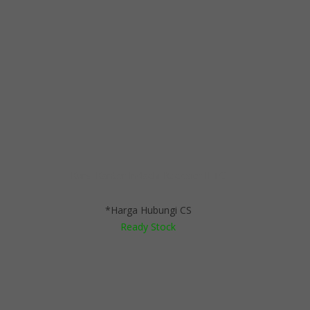
Kursi Kantor Indachi Recosier II TC
*Harga Hubungi CS
Ready Stock