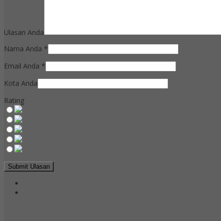
Ulasan Anda
Nama Anda
*
Email Anda
*
Kota Anda
Rating
Produk Terkait
Produk Terbaru
Produk Terkait Kursi Kantor Indachi Capri New II N