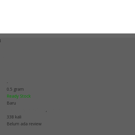
N
 N
-
0.5 gram
Ready Stock
Baru
Kursi Kantor Indachi
,
Kursi Staff
338 kali
Belum ada review