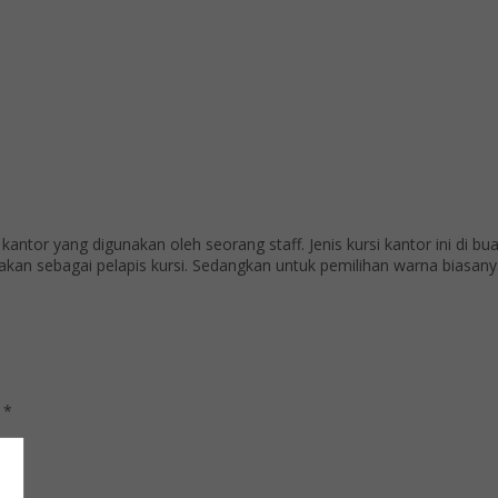
tor yang digunakan oleh seorang staff. Jenis kursi kantor ini di buat
gunakan sebagai pelapis kursi. Sedangkan untuk pemilihan warna bias
ri New II N
d
*