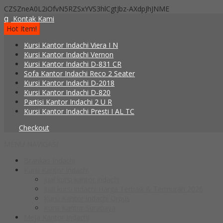
CZSZneA0L2iOfvN5RZSxYVS3hlCgtJbz-AXdpJhJNME
q
Kontak Kami
Hot Item!
Kursi Kantor Indachi Viera I N
Kursi Kantor Indachi Vernon
Kursi Kantor Indachi D-831 CR
Sofa Kantor Indachi Reco 2 Seater
Kursi Kantor Indachi D-2018
Kursi Kantor Indachi D-820
Partisi Kantor Indachi 2 U R
Kursi Kantor Indachi Presti I AL TC
Checkout
MENU NAVIGASI
Brankas Indachi
Kursi Kantor Indachi
jual kursi kantor indachi
Jual kursi indachi Harga Terbaik & Termurah 2026
Kursi Kantor Indachi Orpus
Kursi Kantor Surabaya
Meja Kantor Indachi