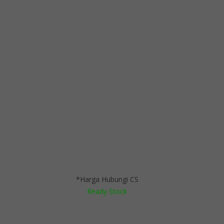
Kursi Kantor Indachi Preso I AL HDT
*Harga Hubungi CS
Ready Stock