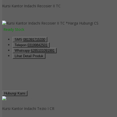
QUICK ORDER
Kursi Kantor Indachi Recosier II TC
*Harga Hubungi CS
Ready Stock
SMS
081391715330
Telepon
03199842501
Whatsapp
6285101091991
Lihat Detail Produk
Hubungi Kami
QUICK ORDER
Kursi Kantor Indachi Tezio I CR