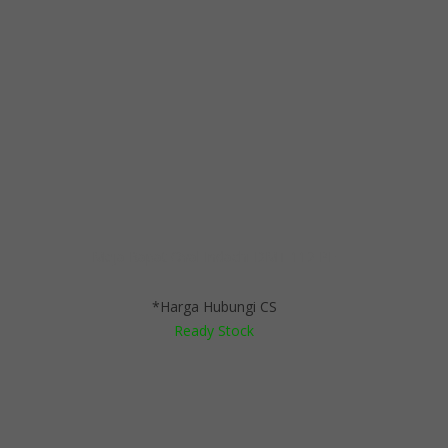
Meja Rapat Oval Indachi DMT 112 PF
*Harga Hubungi CS
Ready Stock