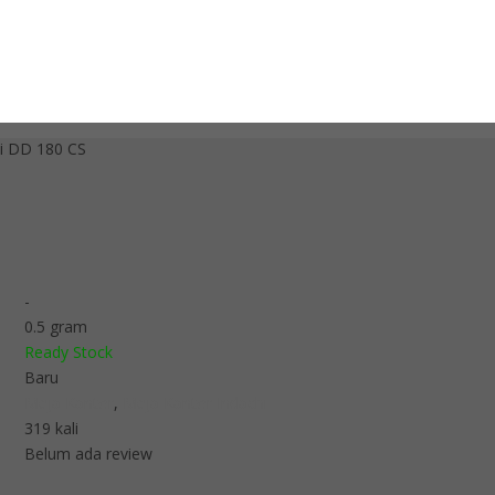
i DD 180 CS
-
0.5 gram
Ready Stock
Baru
Meja Kantor
,
Meja Kantor Indachi
319 kali
Belum ada review