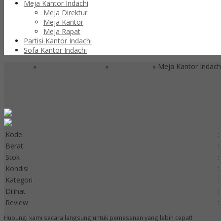
Meja Kantor Indachi
Meja Direktur
Meja Kantor
Meja Rapat
Partisi Kantor Indachi
Sofa Kantor Indachi
Beranda
»
Meja Kantor Indachi
»
Meja Kantor
»
Meja Kantor Indach
Meja Kantor Indachi DD 180 CS
Kode
:
Berat
:
Stok
:
Kondisi
:
Kategori
:
Dilihat
:
Review
:
Hubungi kami secara langsung untuk pemesanan yang lebih cepat!