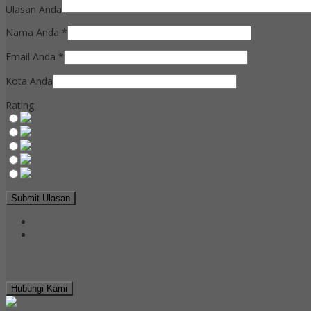
Ulasan Anda
Nama Anda
*
Email Anda
*
Kota Anda
Rating
Produk Terkait
Produk Terbaru
Produk Terkait Meja Kantor Indachi DD 180 CS
Hubungi Kami