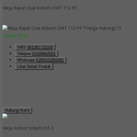
QUICK ORDER
Meja Rapat Oval Indachi DMT 112 PF
*Harga Hubungi CS
Ready Stock
SMS
081391715330
Telepon
03199842501
Whatsapp
6285101091991
Lihat Detail Produk
Hubungi Kami
QUICK ORDER
Meja Kantor Indachi DE-3