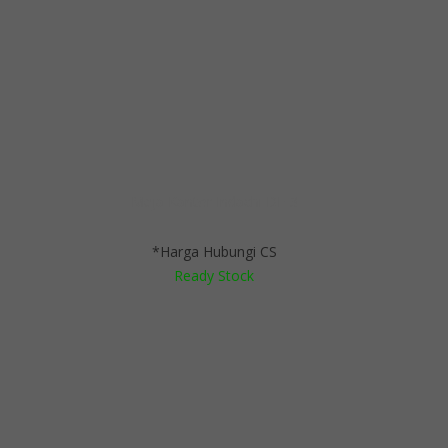
Meja Kantor Indachi DE-3
*Harga Hubungi CS
Ready Stock