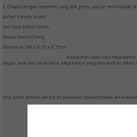
2. Dilapisi dengan melamine yang anti gores, anti air serta mudah di
Bahan: Particle Board
Seri: New Edition Series
Warna: Beech/Cherry
Dimensi:W 180 x D 75 x H 75cm
Meja Kantor Indachi DD 180 CS
merupakan salah satu meja kantor ter
elegan, kuat dan tahan lama. Meja kantor yang termasuk ke dalam I
Belum ada ulasan untuk produk Meja Kantor Indachi DD
Silahkan tulis ulasan Anda
Your email address will not be published.
Required fields are marke