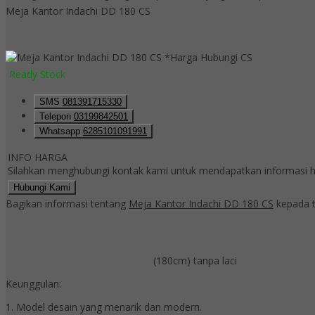
Meja Kantor Indachi DD 180 CS
*Harga Hubungi CS
Ready Stock
SMS
081391715330
Telepon
03199842501
Whatsapp
6285101091991
INFO HARGA
Silahkan menghubungi kontak kami untuk mendapatkan informasi ha
Hubungi Kami
Bagikan informasi tentang
Meja Kantor Indachi DD 180 CS
kepada t
Deskripsi
Meja Kantor Indachi DD 180 CS
Meja Kantor Indachi DD 180 CS
(180cm) tanpa laci
Keunggulan:
1. Model desain yang menarik dan modern.