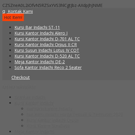
CZSZneA0L2iOfvN5RZSxYVS3hlCgtJbz-AXdpJhJNME
q
Kontak Kami
Hot Item!
Kursi Bar Indachi ST-11
Kursi Kantor Indachi Alero I
Kursi Kantor Indachi D-701 AL TC
Kursi Kantor Indachi Orpus II CR
Kursi Susun Indachi Lotus IV COT
Kursi Kantor Indachi D-520 AL TC
Meja Kantor Indachi DE-2
Sofa Kantor Indachi Reco 2 Seater
Checkout
MENU NAVIGASI
Brankas Indachi
Kursi Kantor Indachi
jual kursi kantor indachi
Jual kursi indachi Harga Terbaik & Termurah 2026
Kursi Kantor Indachi Orpus
Kursi Kantor Surabaya
Meja Kantor Indachi