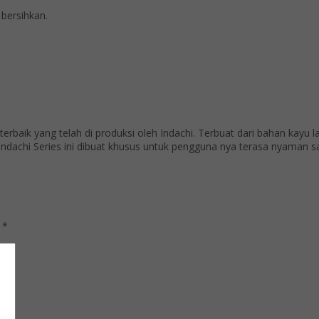
 bersihkan.
baik yang telah di produksi oleh Indachi. Terbuat dari bahan kayu lap
ndachi Series ini dibuat khusus untuk pengguna nya terasa nyaman sa
 180 CS
d
*