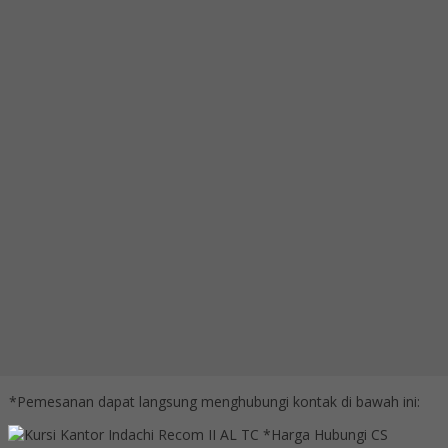
*Harga Hubungi CS
Ready Stock
SMS
081391715330
Telepon
03199842501
Whatsapp
6285101091991
Lihat Detail Produk
Kursi Kantor Indachi D-5210 N
*Harga Hubungi CS
Ready Stock
Hubungi Kami
QUICK ORDER
Whatsapp
via SMS
Kursi Kantor Indachi Recom II AL TC
*Pemesanan dapat langsung menghubungi kontak di bawah ini:
*Harga Hubungi CS