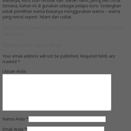
Biasanya, kursi staff terbuat dari bahan fabric,jaring dan oscar.
Dimana, bahan ini di gunakan sebagai pelapis kursi. Sedangkan
untuk pemilihan warna biasanya menggunakan warna – warna
yang netral seperti hitam dan coklat.
Belum ada ulasan untuk produk Kursi Kantor Indachi
Zacco I AL
Silahkan tulis ulasan Anda
Your email address will not be published.
Required fields are
marked
*
Ulasan Anda
Nama Anda
*
Email Anda
*