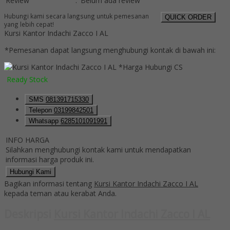
Review
:
Belum ada review
Hubungi kami secara langsung untuk pemesanan
QUICK ORDER
yang lebih cepat!
Kursi Kantor Indachi Zacco I AL
*Pemesanan dapat langsung menghubungi kontak di bawah ini:
*Harga Hubungi CS
Ready Stock
SMS
081391715330
Telepon
03199842501
Whatsapp
6285101091991
INFO HARGA
Silahkan menghubungi kontak kami untuk mendapatkan
informasi harga produk ini.
Hubungi Kami
Bagikan informasi tentang
Kursi Kantor Indachi Zacco I AL
kepada teman atau kerabat Anda.
Deskripsi
Kursi Kantor Indachi Zacco I AL