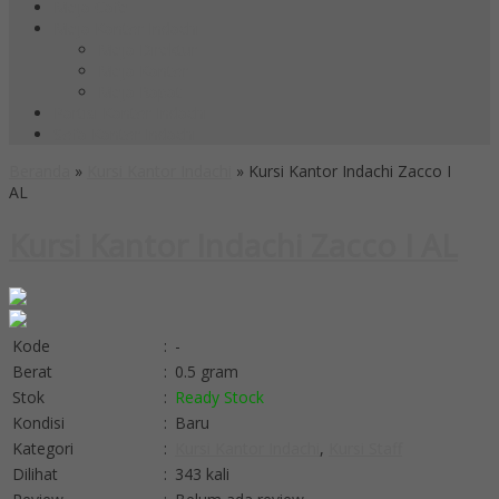
Meja Cafe
Meja Kantor Indachi
Meja Direktur
Meja Kantor
Meja Rapat
Partisi Kantor Indachi
Sofa Kantor Indachi
Beranda
»
Kursi Kantor Indachi
»
Kursi Kantor Indachi Zacco I
AL
Kursi Kantor Indachi Zacco I AL
Kode
:
-
Berat
:
0.5 gram
Stok
:
Ready Stock
Kondisi
:
Baru
Kategori
:
Kursi Kantor Indachi
,
Kursi Staff
Dilihat
:
343 kali