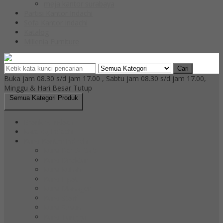
meja kantor surabaya
Partisi Kantor Indachi
Sofa Kantor Indachi
Katalog
Millenia Furniture
Cari
Buka jam 08.30 s/d jam 17.00 , Sabtu jam 08.30 s/d jam 17.00,
Minggu & Hari Besar Tutup
Semua Kategori Produk
Brankas Indachi
Katalog Indachi
Kursi Kantor Indachi
Kursi Bar & Cafe
Kursi Direktur
Kursi Kuliah
Kursi Lipat
Kursi Manager
Kursi Staff
Kursi Susun
Kursi Tunggu