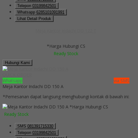
Telepon
03199842501
Whatsapp
6285101091991
Lihat Detail Produk
Meja Kantor Indachi DD 122 T
*Harga Hubungi CS
Ready Stock
Hubungi Kami
QUICK ORDER
Whatsapp
via SMS
Meja Kantor Indachi DD 150 A
*Pemesanan dapat langsung menghubungi kontak di bawah ini:
*Harga Hubungi CS
Ready Stock
SMS
081391715330
Telepon
03199842501