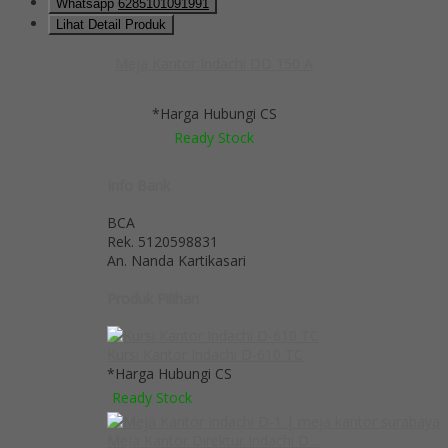
Whatsapp
6285101091991
Lihat Detail Produk
Meja Kantor Indachi DD 150 A
*Harga Hubungi CS
Ready Stock
Info Bank
BCA
Rek.
5120598831
An. Nanda Kartikasari
Produk Pilihan
Kursi Kantor Indachi D-610 TC
*Harga Hubungi CS
Ready Stock
Meja Kantor Direktur Indachi D....