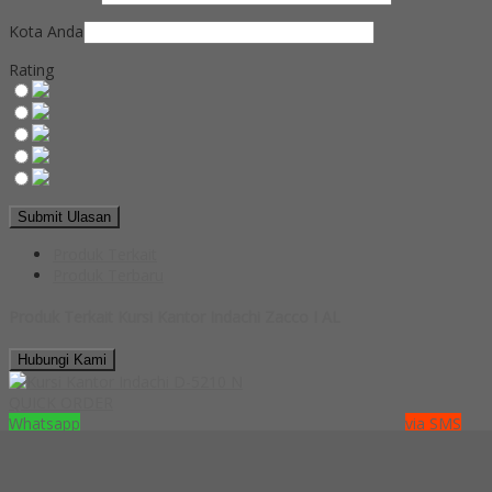
Kota Anda
Rating
Produk Terkait
Produk Terbaru
Produk Terkait Kursi Kantor Indachi Zacco I AL
Hubungi Kami
QUICK ORDER
Whatsapp
via SMS
Kursi Kantor Indachi D-5210 N
*Pemesanan dapat langsung menghubungi kontak di bawah ini: