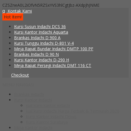
CZSZneA0L2iOfvN5RZSxYVS3hlCgtJbz-AXdpJhJNME
q
Kontak Kami
Hot Item!
Kursi Susun Indachi DCS 36
Kursi Kantor Indachi Aquarta
Brankas Indachi D 900 A
Kursi Tunggu Indachi D-801 V-4
Meja Rapat Bundar Indachi DMTP 100 PF
Brankas Indachi D 90 N
Kursi Kantor Indachi D-290 H
Meja Rapat Persegi Indachi DMT 116 CT
Checkout
MENU NAVIGASI
Brankas Indachi
Kursi Kantor Indachi
jual kursi kantor indachi
Jual kursi indachi Harga Terbaik & Termurah 2026
Kursi Kantor Indachi Orpus
Kursi Kantor Surabaya
Meja Kantor Indachi