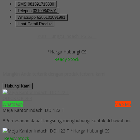
SMS
081391715330
Telepon
03199842501
Whatsapp
6285101091991
Lihat Detail Produk
Kursi Tunggu Indachi PS 63 T
*Harga Hubungi CS
Ready Stock
Mungkin Anda tertarik dengan produk terbaru kami
Hubungi Kami
QUICK ORDER
Whatsapp
via SMS
Meja Kantor Indachi DD 122 T
*Pemesanan dapat langsung menghubungi kontak di bawah ini:
*Harga Hubungi CS
Ready Stock