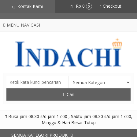
CZSZneA0L2iOfvN5RZSxYVS3hlCgtJbz-AXdpJhJNME
Rp 0
Checkout
Kontak Kami
q
0
MENU NAVIGASI
Cari
Buka jam 08.30 s/d jam 17.00 , Sabtu jam 08.30 s/d jam 17.00,
Minggu & Hari Besar Tutup
SEMUA KATEGORI PRODUK