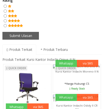
Rating
Produk Terkait
Produk Terbaru
Produk Terkait Kursi Kantor Indachi Orpus II N
Whatsapp
via SMS
QUICK ORDER
QUICK ORDER
Kursi Kantor Indachi Moreno II N
*Harga Hubungi CS
Ready Stock
Whatsapp
via SMS
QUICK ORDER
Kursi Kantor Indachi Odidy II CR
Whatsapp
via SMS