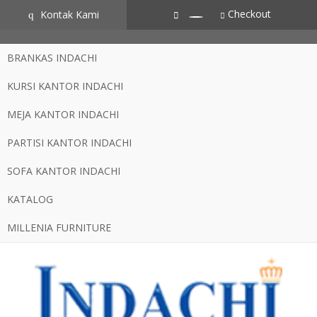
CZSZneA0L2iOfvN5RZSxYVS3hlCgtJbz-AXdpJhJNME
Checkout
Kontak Kami
q
BRANKAS INDACHI
KURSI KANTOR INDACHI
MEJA KANTOR INDACHI
PARTISI KANTOR INDACHI
SOFA KANTOR INDACHI
KATALOG
MILLENIA FURNITURE