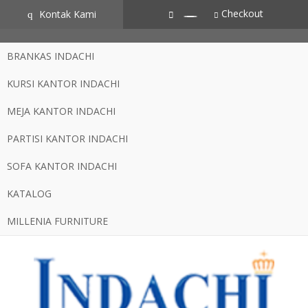
CZSZneA0L2iOfvN5RZSxYVS3hlCgtJbz-AXdpJhJNME
Checkout
Kontak Kami
q
BRANKAS INDACHI
KURSI KANTOR INDACHI
MEJA KANTOR INDACHI
PARTISI KANTOR INDACHI
SOFA KANTOR INDACHI
KATALOG
MILLENIA FURNITURE