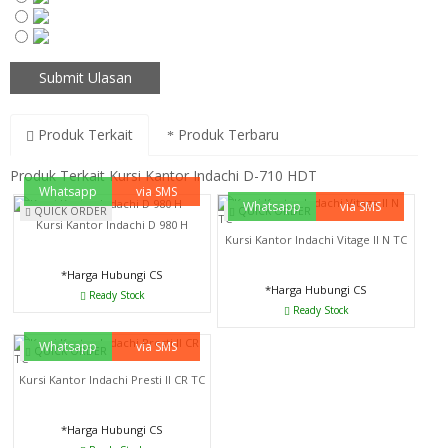
Produk Terkait
Produk Terbaru
Produk Terkait Kursi Kantor Indachi D-710 HDT
Whatsapp
via SMS
Whatsapp
via SMS
QUICK ORDER
QUICK ORDER
Kursi Kantor Indachi D 980 H
Kursi Kantor Indachi Vitage II N TC
*Harga Hubungi CS
*Harga Hubungi CS
Ready Stock
Ready Stock
Whatsapp
via SMS
QUICK ORDER
Kursi Kantor Indachi Presti II CR TC
*Harga Hubungi CS