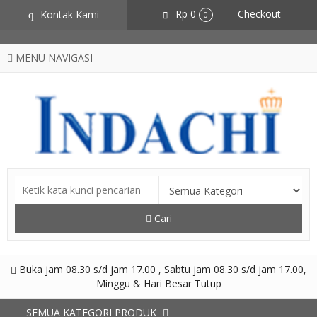
CZSZneA0L2iOfvN5RZSxYVS3hlCgtJbz-AXdpJhJNME
Rp 0
Checkout
Kontak Kami
q
0
MENU NAVIGASI
Cari
Buka jam 08.30 s/d jam 17.00 , Sabtu jam 08.30 s/d jam 17.00,
Minggu & Hari Besar Tutup
SEMUA KATEGORI PRODUK