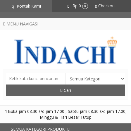
CZSZneA0L2iOfvN5RZSxYVS3hlCgtJbz-AXdpJhJNME
Rp 0
Checkout
Kontak Kami
q
0
MENU NAVIGASI
Cari
Buka jam 08.30 s/d jam 17.00 , Sabtu jam 08.30 s/d jam 17.00,
Minggu & Hari Besar Tutup
SEMUA KATEGORI PRODUK